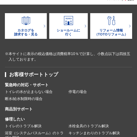
カタログを
ショールームに
リフォーム情報
請求する・見る
行く
（TOTOリフォーム）
※本サイトに表示の税込価格は消費税率10％で計算し、小数点以下は四捨五
入しております。
お客様サポートトップ
緊急時の対応・サポート
トイレの水が止まらない場合
停電の場合
断水/給水制限時の場合
商品別サポート
修理したい
トイレのトラブル解決
水栓金具のトラブル解決
浴室（システムバスルーム）のトラ
キッチンまわりのトラブル解決