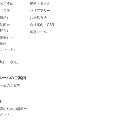
おすすめ
建材・タイル
（台所）
バリアフリー
風呂）
お掃除方法
洗面台
会社案内・CSR
粧台）
点字ツール
便器）・
便座
ュレット」
蛇口・水道）
ルームのご案内
ームのご案内
T
家のための情報サ
メット」