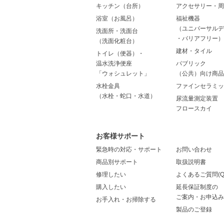
キッチン（台所）
アクセサリー・周
浴室（お風呂）
福祉機器
（ユニバーサルデ
洗面所・洗面台
・バリアフリー）
（洗面化粧台）
建材・タイル
トイレ（便器）・
温水洗浄便座
パブリック
「ウォシュレット」
（公共）向け商品
水栓金具
ファインセラミッ
（水栓・蛇口・水道）
尿流量測定装置
フロースカイ
お客様サポート
緊急時の対応・サポート
お問い合わせ
商品別サポート
取扱説明書
修理したい
よくあるご質問(Q
購入したい
延長保証制度の
ご案内・お申込み
お手入れ・お掃除する
製品のご登録