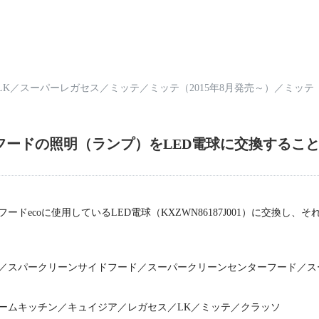
LK
／
スーパーレガセス
／
ミッテ
／
ミッテ（2015年8月発売～）
／
ミッテ（
フードの照明（ランプ）をLED電球に交換するこ
ドecoに使用しているLED電球（KXZWN86187J001）に交換し
スパークリーンサイドフード／スーパークリーンセンターフード／ス
ムキッチン／キュイジア／レガセス／LK／ミッテ／クラッソ