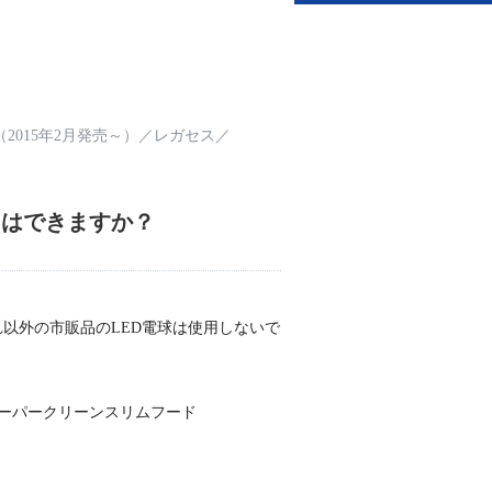
2015年2月発売～）
／
レガセス
／
とはできますか？
、それ以外の市販品のLED電球は使用しないで
ーパークリーンスリムフード