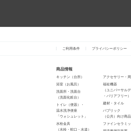
ご利用条件
プライバシーポリシー
商品情報
キッチン（台所）
アクセサリー・周
浴室（お風呂）
福祉機器
（ユニバーサルデ
洗面所・洗面台
・バリアフリー）
（洗面化粧台）
建材・タイル
トイレ（便器）・
温水洗浄便座
パブリック
「ウォシュレット」
（公共）向け商品
水栓金具
ファインセラミッ
（水栓・蛇口・水道）