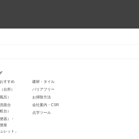
グ
おすすめ
建材・タイル
（台所）
バリアフリー
風呂）
お掃除方法
洗面台
会社案内・CSR
粧台）
点字ツール
便器）・
便座
ュレット」