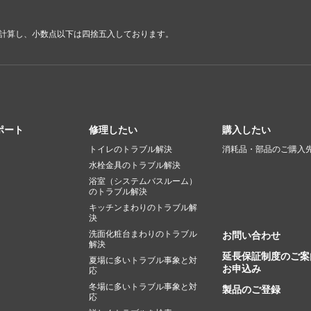
で計算し、小数点以下は四捨五入しております。
ポート
修理したい
購入したい
トイレのトラブル解決
消耗品・部品のご購入
水栓金具のトラブル解決
浴室（システムバスルーム）
のトラブル解決
キッチンまわりのトラブル解
決
洗面化粧台まわりのトラブル
お問い合わせ
解決
延長保証制度のご案
夏場に多いトラブル事象と対
お申込み
応
冬場に多いトラブル事象と対
製品のご登録
応