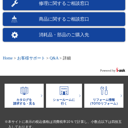
修理に関するご相談窓口
商品に関するご相談窓口
消耗品・部品のご購入先
Home
>
お客様サポート
>
Q&A
>
詳細
カタログを
ショールームに
リフォーム情報
請求する・見る
行く
（TOTOリフォーム）
※本サイトに表示の税込価格は消費税率10％で計算し、小数点以下は四捨五
入しております。