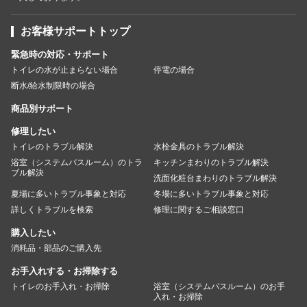
お客様サポートトップ
緊急時の対応・サポート
トイレの水が止まらない場合
停電の場合
断水/給水制限時の場合
商品別サポート
修理したい
トイレのトラブル解決
水栓金具のトラブル解決
浴室（システムバスルーム）のトラ
キッチンまわりのトラブル解決
ブル解決
洗面化粧台まわりのトラブル解決
夏場に多いトラブル事象と対応
冬場に多いトラブル事象と対応
詳しくトラブルを検索
修理に関するご相談窓口
購入したい
消耗品・部品のご購入先
お手入れする・お掃除する
トイレのお手入れ・お掃除
浴室（システムバスルーム）のお手
入れ・お掃除