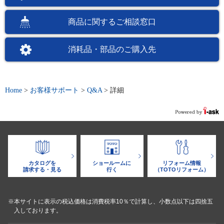
商品に関するご相談窓口
消耗品・部品のご購入先
Home
>
お客様サポート
>
Q&A
>
詳細
カタログを
ショールームに
リフォーム情報
請求する・見る
行く
（TOTOリフォーム）
※本サイトに表示の税込価格は消費税率10％で計算し、小数点以下は四捨五
入しております。