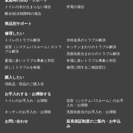
緊急時の対応・サポート
トイレの水が止まらない場合
停電の場合
断水/給水制限時の場合
商品別サポート
修理したい
トイレのトラブル解決
水栓金具のトラブル解決
浴室（システムバスルーム）のトラ
キッチンまわりのトラブル解決
ブル解決
洗面化粧台まわりのトラブル解決
夏場に多いトラブル事象と対応
冬場に多いトラブル事象と対応
詳しくトラブルを検索
修理に関するご相談窓口
購入したい
消耗品・部品のご購入先
お手入れする・お掃除する
トイレのお手入れ・お掃除
浴室（システムバスルーム）のお手
入れ・お掃除
キッチンのお手入れ・お掃除
洗面化粧台のお手入れ・お掃除
お問い合わせ
延長保証制度のご案内・お申込
み