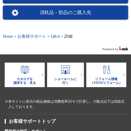
消耗品・部品のご購入先
Home
>
お客様サポート
>
Q&A
>
詳細
カタログを
ショールームに
リフォーム情報
請求する・見る
行く
（TOTOリフォーム）
※本サイトに表示の税込価格は消費税率10％で計算し、小数点以下は四捨五
入しております。
お客様サポートトップ