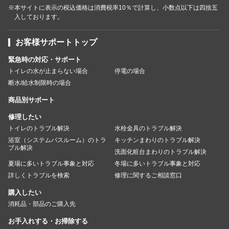
※本サイトに表示の税込価格は消費税率10％で計算し、小数点以下は四捨五
入しております。
お客様サポートトップ
緊急時の対応・サポート
トイレの水が止まらない場合
停電の場合
断水/給水制限時の場合
商品別サポート
修理したい
トイレのトラブル解決
水栓金具のトラブル解決
浴室（システムバスルーム）のトラ
キッチンまわりのトラブル解決
ブル解決
洗面化粧台まわりのトラブル解決
夏場に多いトラブル事象と対応
冬場に多いトラブル事象と対応
詳しくトラブルを検索
修理に関するご相談窓口
購入したい
消耗品・部品のご購入先
お手入れする・お掃除する