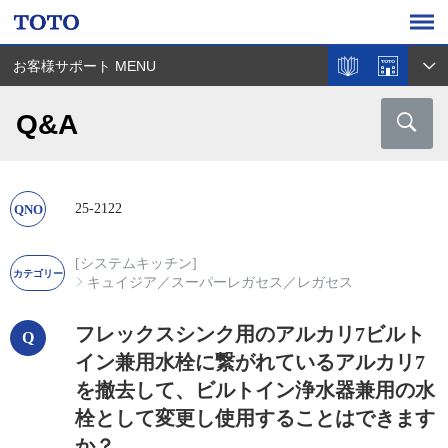
お客様サポート MENU
Q&A
25-2122
[システムキッチン]
キュイジア
／
スーパーレガセス
／
レガセス
フレックスシンク用のアルカリ7ビルト
イン兼用水栓に繋がれているアルカリ7
を撤去して、ビルトイン浄水器兼用の水
栓として変更し使用することはできます
か？