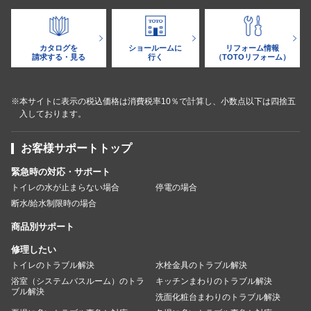
カタログを
ショールームに
リフォーム情報
請求する・見る
行く
（TOTOリフォーム）
※本サイトに表示の税込価格は消費税率10％で計算し、小数点以下は四捨五
入しております。
お客様サポートトップ
緊急時の対応・サポート
トイレの水が止まらない場合
停電の場合
断水/給水制限時の場合
商品別サポート
修理したい
トイレのトラブル解決
水栓金具のトラブル解決
浴室（システムバスルーム）のトラ
キッチンまわりのトラブル解決
ブル解決
洗面化粧台まわりのトラブル解決