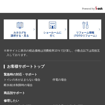
カタログを
ショールームに
リフォーム情報
請求する・見る
行く
（TOTOリフォーム）
※本サイトに表示の税込価格は消費税率10％で計算し、小数点以下は四捨五
入しております。
お客様サポートトップ
緊急時の対応・サポート
トイレの水が止まらない場合
停電の場合
断水/給水制限時の場合
商品別サポート
修理したい