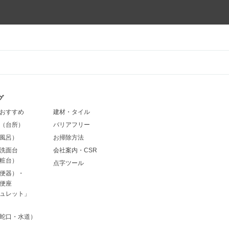
グ
おすすめ
建材・タイル
（台所）
バリアフリー
風呂）
お掃除方法
洗面台
会社案内・CSR
粧台）
点字ツール
便器）・
便座
ュレット」
蛇口・水道）