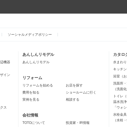
ソーシャルメディアポリシー
あんしんリモデル
カタロ
辺機器
あんしんリモデル
水まわり
キッチン
ザイン
浴室（お
リフォーム
洗面所・
リフォームを始める
お店を探す
（洗面化
費用を知る
ショールームに行く
トイレ（
実例を見る
相談する
温水洗浄
クス
「ウォシ
水栓金具
会社情報
（水栓・
TOTOについて
投資家・IR情報