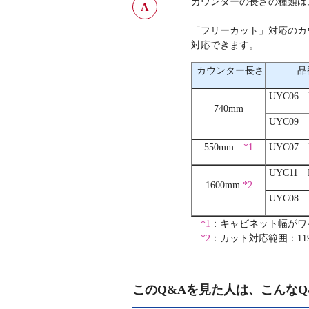
カウンターの長さの種類は
「フリーカット」対応のカ
対応できます。
カウンター長さ
品
UYC06 
740mm
UYC09
550mm
*1
UYC07 
UYC11 
1600mm
*2
UYC08 
*1
：キャビネット幅がワ
*2
：カット対応範囲：1190
このQ&Aを見た人は、こんなQ