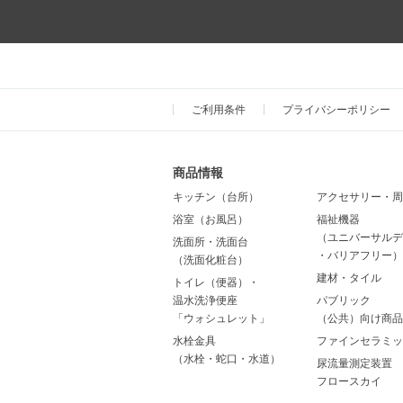
ご利用条件
プライバシーポリシー
商品情報
キッチン（台所）
アクセサリー・周
浴室（お風呂）
福祉機器
（ユニバーサルデ
洗面所・洗面台
・バリアフリー）
（洗面化粧台）
建材・タイル
トイレ（便器）・
温水洗浄便座
パブリック
「ウォシュレット」
（公共）向け商品
水栓金具
ファインセラミッ
（水栓・蛇口・水道）
尿流量測定装置
フロースカイ