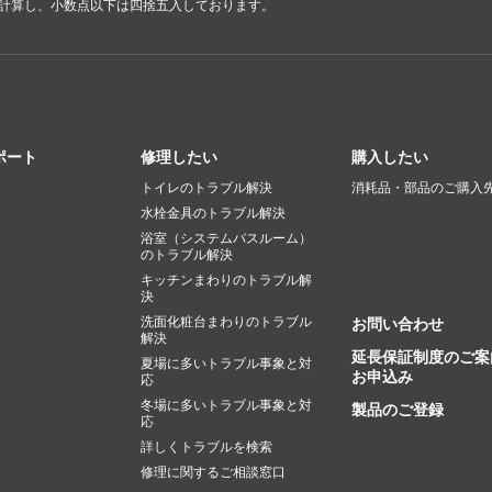
で計算し、小数点以下は四捨五入しております。
ポート
修理したい
購入したい
トイレのトラブル解決
消耗品・部品のご購入
水栓金具のトラブル解決
浴室（システムバスルーム）
のトラブル解決
キッチンまわりのトラブル解
決
洗面化粧台まわりのトラブル
お問い合わせ
解決
延長保証制度のご案
夏場に多いトラブル事象と対
お申込み
応
冬場に多いトラブル事象と対
製品のご登録
応
詳しくトラブルを検索
修理に関するご相談窓口