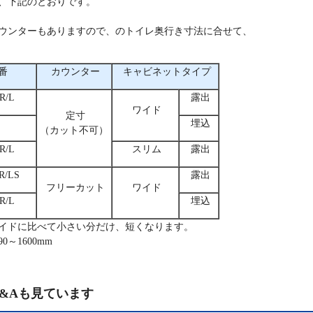
、下記のとおりです。
ウンターもありますので、のトイレ奥行き寸法に合せて、
番
カウンター
キャビネットタイプ
R/L
露出
ワイド
定寸
埋込
（カット不可）
R/L
スリム
露出
R/LS
露出
フリーカット
ワイド
R/L
埋込
イドに比べて小さい分だけ、短くなります。
～1600mm
&Aも見ています