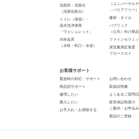
（ユニバーサルデ
洗面所・洗面台
・バリアフリー）
（洗面化粧台）
建材・タイル
トイレ（便器）・
温水洗浄便座
パブリック
「ウォシュレット」
（公共）向け商品
水栓金具
ファインセラミッ
（水栓・蛇口・水道）
尿流量測定装置
フロースカイ
お客様サポート
緊急時の対応・サポート
お問い合わせ
商品別サポート
取扱説明書
修理したい
よくあるご質問(Q
購入したい
延長保証制度の
ご案内・お申込み
お手入れ・お掃除する
製品のご登録