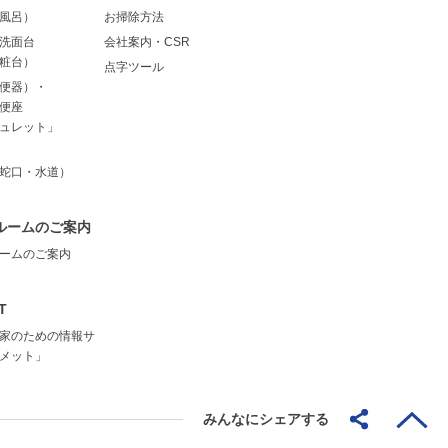
風呂）
お掃除方法
洗面台
会社案内・CSR
粧台）
点字ツール
便器）・
便座
ュレット」
蛇口・水道）
ルームのご案内
ームのご案内
T
家のための情報サ
メット」
みんなにシェアする