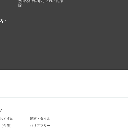
洗面化粧台のお手入れ・お掃
除
内・
グ
おすすめ
建材・タイル
（台所）
バリアフリー