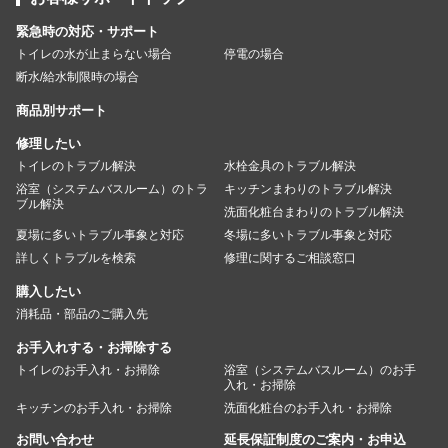
緊急時の対応・サポート
トイレの水が止まらない場合
停電の場合
断水/給水制限時の場合
商品別サポート
修理したい
トイレのトラブル解決
水栓金具のトラブル解決
浴室（システムバスルーム）のトラ
キッチンまわりのトラブル解決
ブル解決
洗面化粧台まわりのトラブル解決
夏場に多いトラブル事象と対応
冬場に多いトラブル事象と対応
詳しくトラブルを検索
修理に関するご相談窓口
購入したい
消耗品・部品のご購入先
お手入れする・お掃除する
トイレのお手入れ・お掃除
浴室（システムバスルーム）のお手
入れ・お掃除
キッチンのお手入れ・お掃除
洗面化粧台のお手入れ・お掃除
お問い合わせ
延長保証制度のご案内・お申込