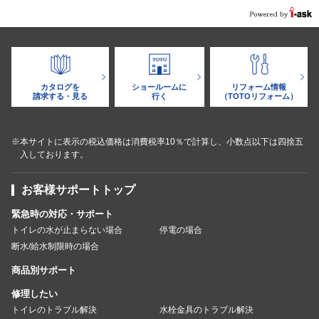
カタログを
ショールームに
リフォーム情報
請求する・見る
行く
（TOTOリフォーム）
※本サイトに表示の税込価格は消費税率10％で計算し、小数点以下は四捨五
入しております。
お客様サポートトップ
緊急時の対応・サポート
トイレの水が止まらない場合
停電の場合
断水/給水制限時の場合
商品別サポート
修理したい
トイレのトラブル解決
水栓金具のトラブル解決