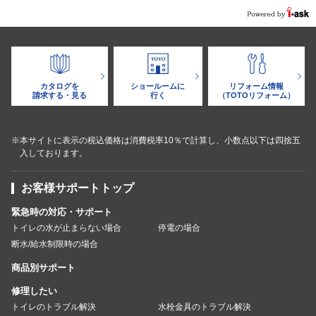
カタログを
ショールームに
リフォーム情報
請求する・見る
行く
（TOTOリフォーム）
※本サイトに表示の税込価格は消費税率10％で計算し、小数点以下は四捨五
入しております。
お客様サポートトップ
緊急時の対応・サポート
トイレの水が止まらない場合
停電の場合
断水/給水制限時の場合
商品別サポート
修理したい
トイレのトラブル解決
水栓金具のトラブル解決