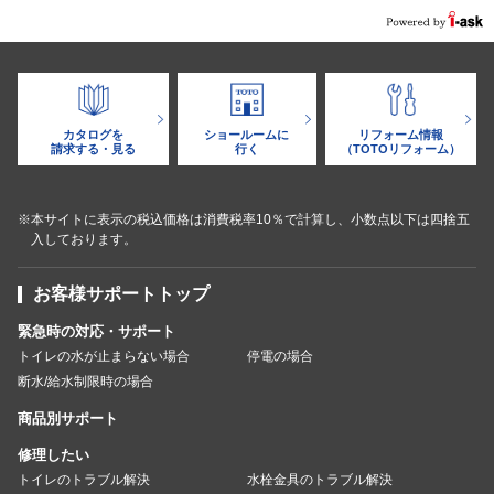
カタログを
ショールームに
リフォーム情報
請求する・見る
行く
（TOTOリフォーム）
※本サイトに表示の税込価格は消費税率10％で計算し、小数点以下は四捨五
入しております。
お客様サポートトップ
緊急時の対応・サポート
トイレの水が止まらない場合
停電の場合
断水/給水制限時の場合
商品別サポート
修理したい
トイレのトラブル解決
水栓金具のトラブル解決