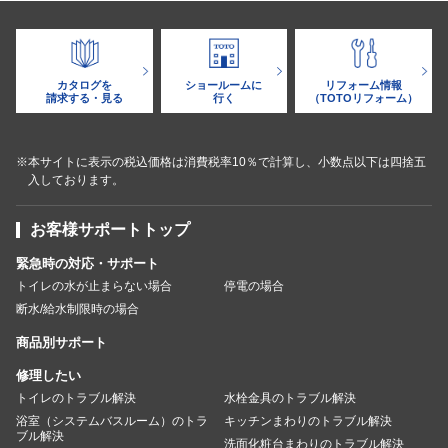
カタログを
ショールームに
リフォーム情報
請求する・見る
行く
（TOTOリフォーム）
※本サイトに表示の税込価格は消費税率10％で計算し、小数点以下は四捨五
入しております。
お客様サポートトップ
緊急時の対応・サポート
トイレの水が止まらない場合
停電の場合
断水/給水制限時の場合
商品別サポート
修理したい
トイレのトラブル解決
水栓金具のトラブル解決
浴室（システムバスルーム）のトラ
キッチンまわりのトラブル解決
ブル解決
洗面化粧台まわりのトラブル解決