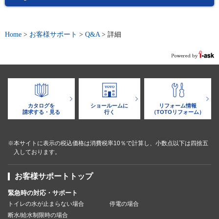
Home
>
お客様サポート
>
Q&A
>
詳細
カタログを
ショールームに
リフォーム情報
請求する・見る
行く
（TOTOリフォーム）
※本サイトに表示の税込価格は消費税率10％で計算し、小数点以下は四捨五
入しております。
お客様サポートトップ
緊急時の対応・サポート
トイレの水が止まらない場合
停電の場合
断水/給水制限時の場合