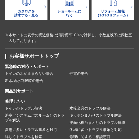
カタログを
ショールームに
リフォーム情報
請求する・見る
行く
（TOTOリフォーム）
※本サイトに表示の税込価格は消費税率10％で計算し、小数点以下は四捨五
入しております。
お客様サポートトップ
緊急時の対応・サポート
トイレの水が止まらない場合
停電の場合
断水/給水制限時の場合
商品別サポート
修理したい
トイレのトラブル解決
水栓金具のトラブル解決
浴室（システムバスルーム）のトラ
キッチンまわりのトラブル解決
ブル解決
洗面化粧台まわりのトラブル解決
夏場に多いトラブル事象と対応
冬場に多いトラブル事象と対応
詳しくトラブルを検索
修理に関するご相談窓口