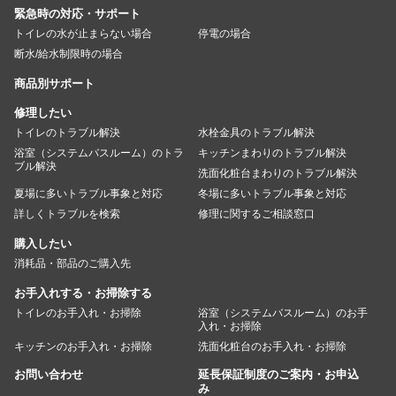
緊急時の対応・サポート
トイレの水が止まらない場合
停電の場合
断水/給水制限時の場合
商品別サポート
修理したい
トイレのトラブル解決
水栓金具のトラブル解決
浴室（システムバスルーム）のトラ
キッチンまわりのトラブル解決
ブル解決
洗面化粧台まわりのトラブル解決
夏場に多いトラブル事象と対応
冬場に多いトラブル事象と対応
詳しくトラブルを検索
修理に関するご相談窓口
購入したい
消耗品・部品のご購入先
お手入れする・お掃除する
トイレのお手入れ・お掃除
浴室（システムバスルーム）のお手
入れ・お掃除
キッチンのお手入れ・お掃除
洗面化粧台のお手入れ・お掃除
お問い合わせ
延長保証制度のご案内・お申込
み