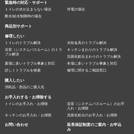
緊急時の対応・サポート
トイレの水が止まらない場合
停電の場合
断水/給水制限時の場合
商品別サポート
修理したい
トイレのトラブル解決
水栓金具のトラブル解決
浴室（システムバスルーム）のトラ
キッチンまわりのトラブル解決
ブル解決
洗面化粧台まわりのトラブル解決
夏場に多いトラブル事象と対応
冬場に多いトラブル事象と対応
詳しくトラブルを検索
修理に関するご相談窓口
購入したい
消耗品・部品のご購入先
お手入れする・お掃除する
トイレのお手入れ・お掃除
浴室（システムバスルーム）のお手
入れ・お掃除
キッチンのお手入れ・お掃除
洗面化粧台のお手入れ・お掃除
お問い合わせ
延長保証制度のご案内・お申込
み