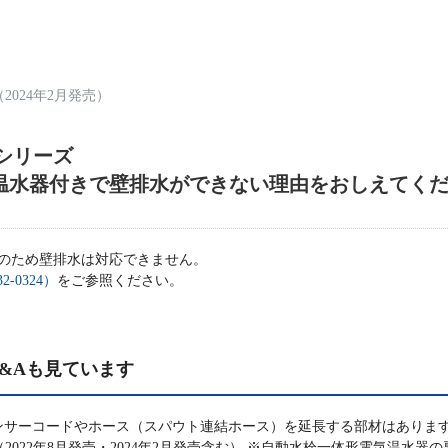
2024年2月発売）
Aシリーズ
温水器付きで壁排水ができない理由をおしえてく
のため壁排水は対応できません。
2-0324）
をご参照ください。
&Aも見ています
ーコードやホース（スパウト連結ホース）を延長する部材はありますか？■対象品
TLE型（2022年8月発売・2024年2月発売含む） ※自動水栓一体形電気温水