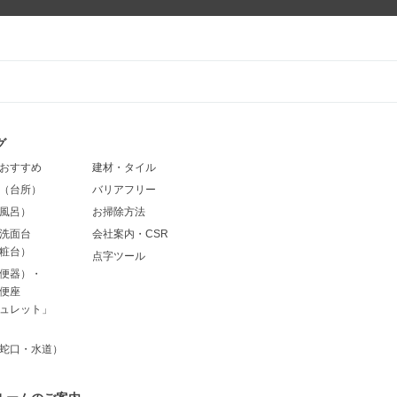
グ
おすすめ
建材・タイル
（台所）
バリアフリー
風呂）
お掃除方法
洗面台
会社案内・CSR
粧台）
点字ツール
便器）・
便座
ュレット」
蛇口・水道）