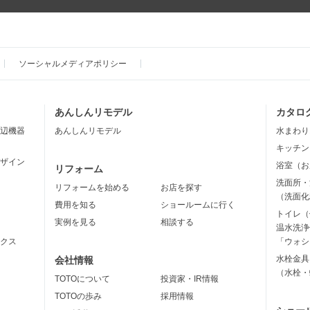
ソーシャルメディアポリシー
あんしんリモデル
カタロ
辺機器
あんしんリモデル
水まわり
キッチン
ザイン
浴室（お
リフォーム
洗面所・
リフォームを始める
お店を探す
（洗面化
費用を知る
ショールームに行く
トイレ（
実例を見る
相談する
温水洗浄
クス
「ウォシ
水栓金具
会社情報
（水栓・
TOTOについて
投資家・IR情報
TOTOの歩み
採用情報