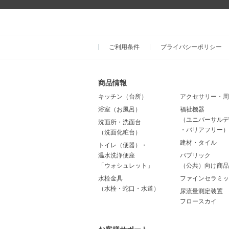
ご利用条件
プライバシーポリシー
商品情報
キッチン（台所）
アクセサリー・周
浴室（お風呂）
福祉機器
（ユニバーサルデ
洗面所・洗面台
・バリアフリー）
（洗面化粧台）
建材・タイル
トイレ（便器）・
温水洗浄便座
パブリック
「ウォシュレット」
（公共）向け商品
水栓金具
ファインセラミッ
（水栓・蛇口・水道）
尿流量測定装置
フロースカイ