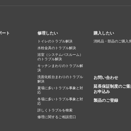
ポート
修理したい
購入したい
トイレのトラブル解決
消耗品・部品のご購入
水栓金具のトラブル解決
浴室（システムバスルーム）
のトラブル解決
キッチンまわりのトラブル解
決
洗面化粧台まわりのトラブル
お問い合わせ
解決
延長保証制度のご案
夏場に多いトラブル事象と対
お申込み
応
冬場に多いトラブル事象と対
製品のご登録
応
詳しくトラブルを検索
修理に関するご相談窓口