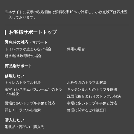
※本サイトに表示の税込価格は消費税率10％で計算し、小数点以下は四捨五
入しております。
お客様サポートトップ
緊急時の対応・サポート
トイレの水が止まらない場合
停電の場合
断水/給水制限時の場合
商品別サポート
修理したい
トイレのトラブル解決
水栓金具のトラブル解決
浴室（システムバスルーム）のトラ
キッチンまわりのトラブル解決
ブル解決
洗面化粧台まわりのトラブル解決
夏場に多いトラブル事象と対応
冬場に多いトラブル事象と対応
詳しくトラブルを検索
修理に関するご相談窓口
購入したい
消耗品・部品のご購入先