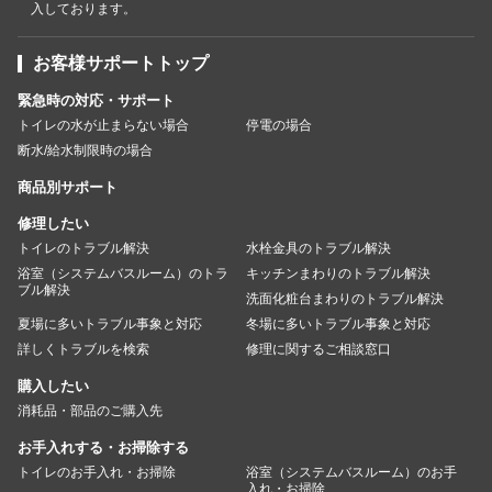
入しております。
お客様サポートトップ
緊急時の対応・サポート
トイレの水が止まらない場合
停電の場合
断水/給水制限時の場合
商品別サポート
修理したい
トイレのトラブル解決
水栓金具のトラブル解決
浴室（システムバスルーム）のトラ
キッチンまわりのトラブル解決
ブル解決
洗面化粧台まわりのトラブル解決
夏場に多いトラブル事象と対応
冬場に多いトラブル事象と対応
詳しくトラブルを検索
修理に関するご相談窓口
購入したい
消耗品・部品のご購入先
お手入れする・お掃除する
トイレのお手入れ・お掃除
浴室（システムバスルーム）のお手
入れ・お掃除