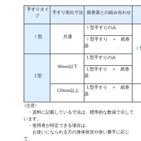
手すりタイ
手すり前出寸法
紙巻器との組み合わせ
プ
Ⅰ型手すりのみ
Ⅰ型
共通
Ⅰ型手すり ＋ 紙巻
器
Ⅰ
L型手すりのみ
90mm以下
L型手すり ＋ 紙巻
L型
器
L型手すり ＋ 紙巻
120mm以上
器
<注意>
・資料に記載している寸法は、標準的な数値で示して
います。
・使用者が特定できる場合は、
お使いになられる方の身体状況や使い勝手に応じ
て、