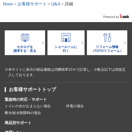
Home
>
お客様サポート
>
Q&A
>
詳細
カタログを
ショールームに
リフォーム情報
請求する・見る
行く
（TOTOリフォーム）
※本サイトに表示の税込価格は消費税率10％で計算し、小数点以下は四捨五
入しております。
お客様サポートトップ
緊急時の対応・サポート
トイレの水が止まらない場合
停電の場合
断水/給水制限時の場合
商品別サポート