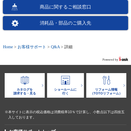
商品に関するご相談窓口
消耗品・部品のご購入先
Home
>
お客様サポート
>
Q&A
>
詳細
カタログを
ショールームに
リフォーム情報
請求する・見る
行く
（TOTOリフォーム）
※本サイトに表示の税込価格は消費税率10％で計算し、小数点以下は四捨五
入しております。