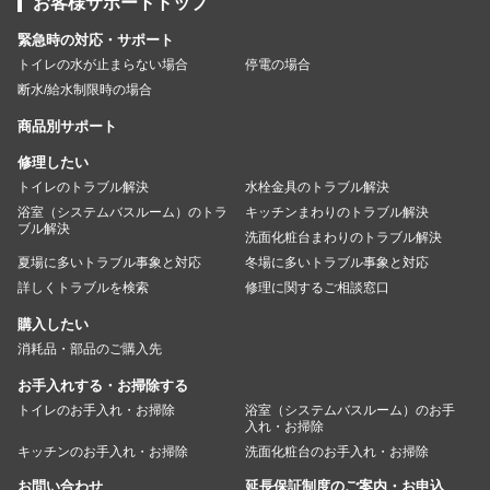
お客様サポートトップ
緊急時の対応・サポート
トイレの水が止まらない場合
停電の場合
断水/給水制限時の場合
商品別サポート
修理したい
トイレのトラブル解決
水栓金具のトラブル解決
浴室（システムバスルーム）のトラ
キッチンまわりのトラブル解決
ブル解決
洗面化粧台まわりのトラブル解決
夏場に多いトラブル事象と対応
冬場に多いトラブル事象と対応
詳しくトラブルを検索
修理に関するご相談窓口
購入したい
消耗品・部品のご購入先
お手入れする・お掃除する
トイレのお手入れ・お掃除
浴室（システムバスルーム）のお手
入れ・お掃除
キッチンのお手入れ・お掃除
洗面化粧台のお手入れ・お掃除
お問い合わせ
延長保証制度のご案内・お申込