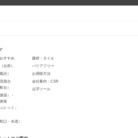
グ
おすすめ
建材・タイル
（台所）
バリアフリー
風呂）
お掃除方法
洗面台
会社案内・CSR
粧台）
点字ツール
便器）・
便座
ュレット」
蛇口・水道）