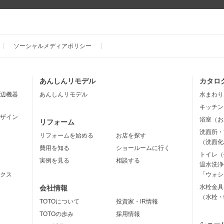
ソーシャルメディアポリシー
あんしんリモデル
カタロ
辺機器
あんしんリモデル
水まわり
キッチン
ザイン
浴室（お
リフォーム
洗面所・
リフォームを始める
お店を探す
（洗面化
費用を知る
ショールームに行く
トイレ（
実例を見る
相談する
温水洗浄
クス
「ウォシ
水栓金具
会社情報
（水栓・
TOTOについて
投資家・IR情報
TOTOの歩み
採用情報