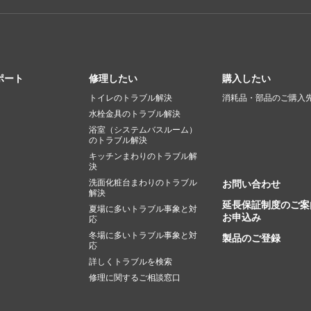
ポート
修理したい
購入したい
トイレのトラブル解決
消耗品・部品のご購入
水栓金具のトラブル解決
浴室（システムバスルーム）
のトラブル解決
キッチンまわりのトラブル解
決
洗面化粧台まわりのトラブル
お問い合わせ
解決
延長保証制度のご案
夏場に多いトラブル事象と対
お申込み
応
冬場に多いトラブル事象と対
製品のご登録
応
詳しくトラブルを検索
修理に関するご相談窓口