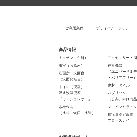
ご利用条件
プライバシーポリシー
商品情報
キッチン（台所）
アクセサリー・周
浴室（お風呂）
福祉機器
（ユニバーサルデ
洗面所・洗面台
・バリアフリー）
（洗面化粧台）
建材・タイル
トイレ（便器）・
温水洗浄便座
パブリック
「ウォシュレット」
（公共）向け商品
水栓金具
ファインセラミッ
（水栓・蛇口・水道）
尿流量測定装置
フロースカイ