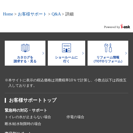
Home
>
お客様サポート
>
Q&A
>
詳細
カタログを
ショールームに
リフォーム情報
請求する・見る
行く
（TOTOリフォーム）
※本サイトに表示の税込価格は消費税率10％で計算し、小数点以下は四捨五
入しております。
お客様サポートトップ
緊急時の対応・サポート
トイレの水が止まらない場合
停電の場合
断水/給水制限時の場合