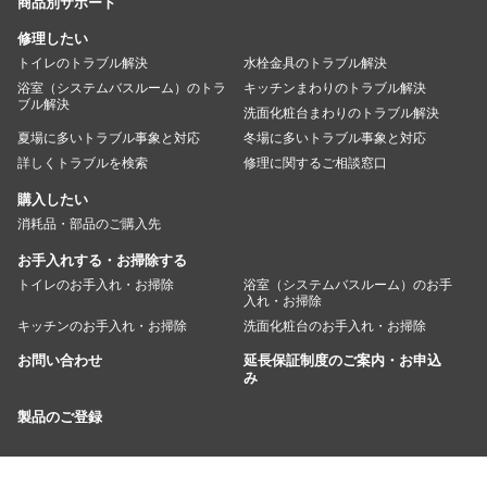
商品別サポート
修理したい
トイレのトラブル解決
水栓金具のトラブル解決
浴室（システムバスルーム）のトラ
キッチンまわりのトラブル解決
ブル解決
洗面化粧台まわりのトラブル解決
夏場に多いトラブル事象と対応
冬場に多いトラブル事象と対応
詳しくトラブルを検索
修理に関するご相談窓口
購入したい
消耗品・部品のご購入先
お手入れする・お掃除する
トイレのお手入れ・お掃除
浴室（システムバスルーム）のお手
入れ・お掃除
キッチンのお手入れ・お掃除
洗面化粧台のお手入れ・お掃除
お問い合わせ
延長保証制度のご案内・お申込
み
製品のご登録