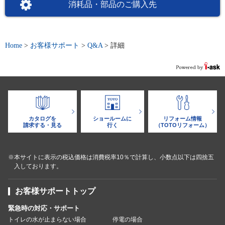
消耗品・部品のご購入先
Home
>
お客様サポート
>
Q&A
>
詳細
カタログを
ショールームに
リフォーム情報
請求する・見る
行く
（TOTOリフォーム）
※本サイトに表示の税込価格は消費税率10％で計算し、小数点以下は四捨五
入しております。
お客様サポートトップ
緊急時の対応・サポート
トイレの水が止まらない場合
停電の場合