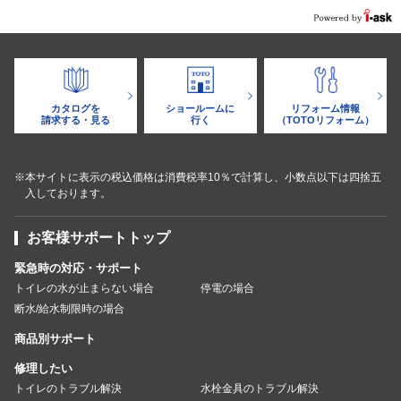
カタログを
ショールームに
リフォーム情報
請求する・見る
行く
（TOTOリフォーム）
※本サイトに表示の税込価格は消費税率10％で計算し、小数点以下は四捨五
入しております。
お客様サポートトップ
緊急時の対応・サポート
トイレの水が止まらない場合
停電の場合
断水/給水制限時の場合
商品別サポート
修理したい
トイレのトラブル解決
水栓金具のトラブル解決