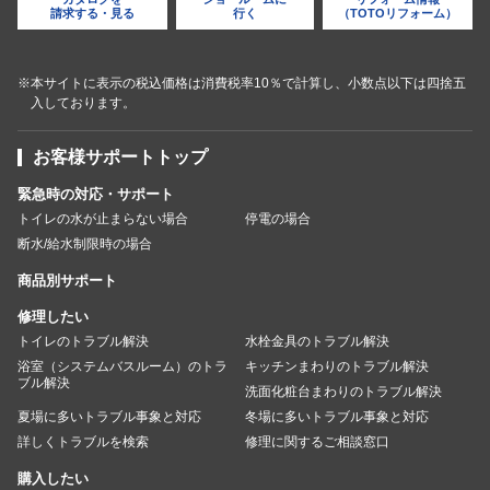
請求する・見る
行く
（TOTOリフォーム）
※本サイトに表示の税込価格は消費税率10％で計算し、小数点以下は四捨五
入しております。
お客様サポートトップ
緊急時の対応・サポート
トイレの水が止まらない場合
停電の場合
断水/給水制限時の場合
商品別サポート
修理したい
トイレのトラブル解決
水栓金具のトラブル解決
浴室（システムバスルーム）のトラ
キッチンまわりのトラブル解決
ブル解決
洗面化粧台まわりのトラブル解決
夏場に多いトラブル事象と対応
冬場に多いトラブル事象と対応
詳しくトラブルを検索
修理に関するご相談窓口
購入したい