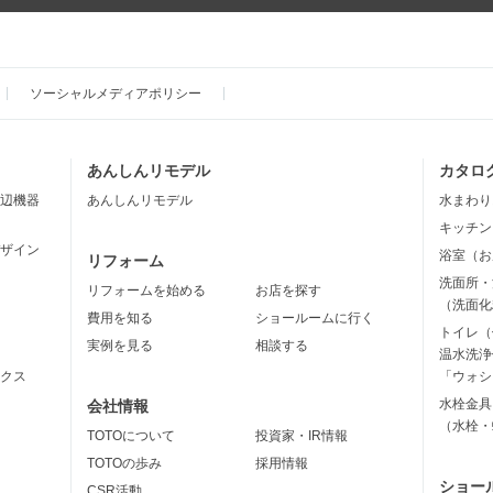
ソーシャルメディアポリシー
あんしんリモデル
カタロ
辺機器
あんしんリモデル
水まわり
キッチン
ザイン
浴室（お
リフォーム
洗面所・
リフォームを始める
お店を探す
（洗面化
費用を知る
ショールームに行く
トイレ（
実例を見る
相談する
温水洗浄
クス
「ウォシ
水栓金具
会社情報
（水栓・
TOTOについて
投資家・IR情報
TOTOの歩み
採用情報
ショー
CSR活動