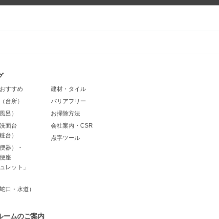
グ
おすすめ
建材・タイル
（台所）
バリアフリー
風呂）
お掃除方法
洗面台
会社案内・CSR
粧台）
点字ツール
便器）・
便座
ュレット」
蛇口・水道）
ルームのご案内