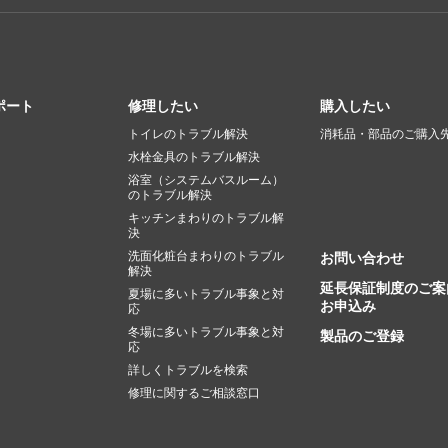
ポート
修理したい
購入したい
トイレのトラブル解決
消耗品・部品のご購入
水栓金具のトラブル解決
浴室（システムバスルーム）
のトラブル解決
キッチンまわりのトラブル解
決
洗面化粧台まわりのトラブル
お問い合わせ
解決
延長保証制度のご案
夏場に多いトラブル事象と対
お申込み
応
冬場に多いトラブル事象と対
製品のご登録
応
詳しくトラブルを検索
修理に関するご相談窓口