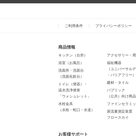
ご利用条件
プライバシーポリシー
商品情報
キッチン（台所）
アクセサリー・周
浴室（お風呂）
福祉機器
（ユニバーサルデ
洗面所・洗面台
・バリアフリー）
（洗面化粧台）
建材・タイル
トイレ（便器）・
温水洗浄便座
パブリック
「ウォシュレット」
（公共）向け商品
水栓金具
ファインセラミッ
（水栓・蛇口・水道）
尿流量測定装置
フロースカイ
お客様サポート