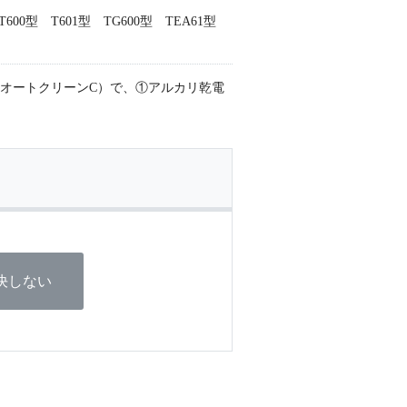
型 T601型 TG600型 TEA61型
オートクリーンC）で、①アルカリ乾電
決しない