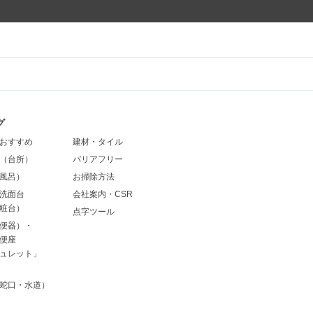
グ
おすすめ
建材・タイル
（台所）
バリアフリー
風呂）
お掃除方法
洗面台
会社案内・CSR
粧台）
点字ツール
便器）・
便座
ュレット」
蛇口・水道）