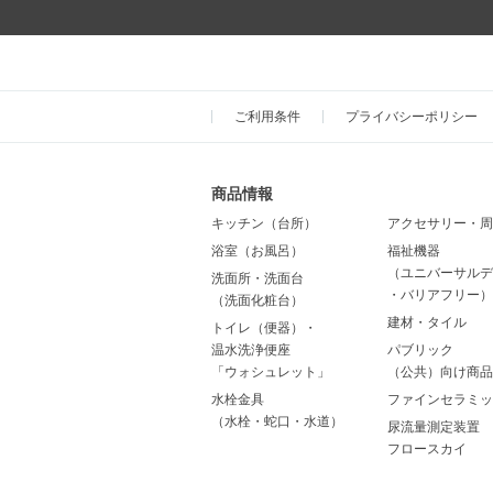
ご利用条件
プライバシーポリシー
商品情報
キッチン（台所）
アクセサリー・周
浴室（お風呂）
福祉機器
（ユニバーサルデ
洗面所・洗面台
・バリアフリー）
（洗面化粧台）
建材・タイル
トイレ（便器）・
温水洗浄便座
パブリック
「ウォシュレット」
（公共）向け商品
水栓金具
ファインセラミッ
（水栓・蛇口・水道）
尿流量測定装置
フロースカイ