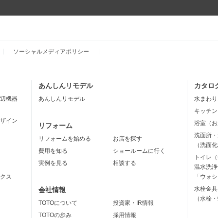
ソーシャルメディアポリシー
あんしんリモデル
カタロ
辺機器
あんしんリモデル
水まわり
キッチン
ザイン
浴室（お
リフォーム
洗面所・
リフォームを始める
お店を探す
（洗面化
費用を知る
ショールームに行く
トイレ（
実例を見る
相談する
温水洗浄
クス
「ウォシ
水栓金具
会社情報
（水栓・
TOTOについて
投資家・IR情報
TOTOの歩み
採用情報