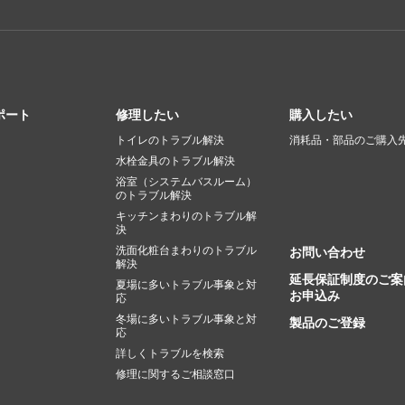
ポート
修理したい
購入したい
トイレのトラブル解決
消耗品・部品のご購入
水栓金具のトラブル解決
浴室（システムバスルーム）
のトラブル解決
キッチンまわりのトラブル解
決
洗面化粧台まわりのトラブル
お問い合わせ
解決
延長保証制度のご案
夏場に多いトラブル事象と対
お申込み
応
冬場に多いトラブル事象と対
製品のご登録
応
詳しくトラブルを検索
修理に関するご相談窓口