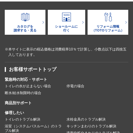
カタログを
ショールームに
リフォーム情報
請求する・見る
行く
（TOTOリフォーム）
※本サイトに表示の税込価格は消費税率10％で計算し、小数点以下は四捨五
入しております。
お客様サポートトップ
緊急時の対応・サポート
トイレの水が止まらない場合
停電の場合
断水/給水制限時の場合
商品別サポート
修理したい
トイレのトラブル解決
水栓金具のトラブル解決
浴室（システムバスルーム）のトラ
キッチンまわりのトラブル解決
ブル解決
洗面化粧台まわりのトラブル解決