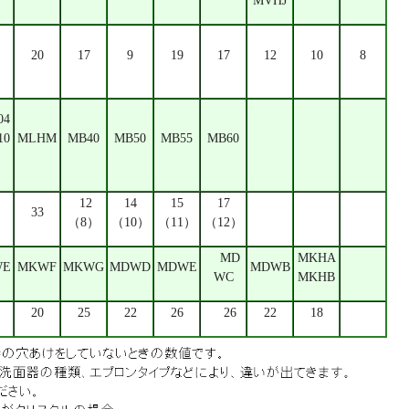
MVHJ
20
17
9
19
17
12
10
8
04
10
MLHM
MB40
MB50
MB55
MB60
12
14
15
17
33
（8）
（10）
（11）
（12）
MD
MKHA
WE
MKWF
MKWG
MDWD
MDWE
MDWB
WC
MKHB
20
25
22
26
26
22
18