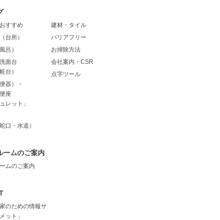
グ
おすすめ
建材・タイル
（台所）
バリアフリー
風呂）
お掃除方法
洗面台
会社案内・CSR
粧台）
点字ツール
便器）・
便座
ュレット」
蛇口・水道）
ルームのご案内
ームのご案内
T
家のための情報サ
メット」