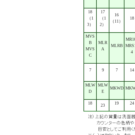
18
17
16
（1
（1
18
（11）
3）
2）
MVS
MR1
B
MLR
MLRB
MRS
MVS
A
4
C
7
9
7
14
MLW
MLW
MKWD
MK
D
E
18
19
24
23