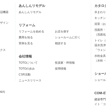
あんしんリモデル
カタロ
辺機器
あんしんリモデル
水まわり
キッチン
ザイン
浴室（お
リフォーム
洗面所・
リフォームを始める
お店を探す
（洗面化
費用を知る
ショールームに行く
トイレ（
実例を見る
相談する
温水洗浄
クス
「ウォシ
水栓金具
会社情報
（水栓・
TOTOについて
投資家・IR情報
TOTOの歩み
採用情報
ショー
CSR活動
ショール
ニュースリリース
&A)
COM-E
建築専門
イト「コ