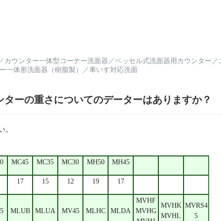
／
カウンター一体型コーナー洗面器
／
ベッセル式洗面器用カウンター
／
ー一体形洗面器（樹脂製）
／
車いす対応洗面
ンターの重さについてのデーターはありますか？
い。
0
MC45
MC35
MC30
MH50
MH45
17
15
12
19
17
MVHF
MVHK
MVRS4
5
MLUB
MLUA
MV45
MLHC
MLDA
MVHG
MVHL
5