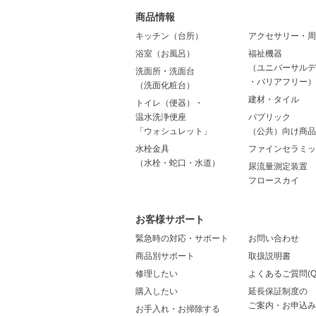
商品情報
キッチン（台所）
アクセサリー・周
浴室（お風呂）
福祉機器
（ユニバーサルデ
洗面所・洗面台
・バリアフリー）
（洗面化粧台）
建材・タイル
トイレ（便器）・
温水洗浄便座
パブリック
「ウォシュレット」
（公共）向け商品
水栓金具
ファインセラミッ
（水栓・蛇口・水道）
尿流量測定装置
フロースカイ
お客様サポート
緊急時の対応・サポート
お問い合わせ
商品別サポート
取扱説明書
修理したい
よくあるご質問(Q
購入したい
延長保証制度の
ご案内・お申込み
お手入れ・お掃除する