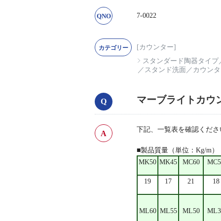
7-0022
[カウンター]
スタンダード陶器タイプ
／
スタンド洗面
／
カウンタ
マーブライトカウ
下記、一覧表を確認くださ
■製品質量（単位：Kg/m）
MK50
MK45
MC60
MC5
19
17
21
18
ML60
ML55
ML50
ML3