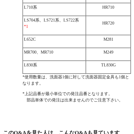
L710系
HR710
LS704系、LS721系、LS722系
HR720
*1
L652C
M281
MR700、MR710
M249
L830系
TL830G
*使用数量は、洗面器1個に対して洗面器固定金具も1個と
なります。
*上記品番が最小単位での発注品番となります。
部品単体での発注は出来ませんのでご注意下さい。
このQ&Aを見た人は、こんなQ&Aも見ています