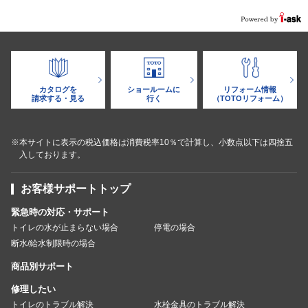
カタログを
ショールームに
リフォーム情報
請求する・見る
行く
（TOTOリフォーム）
※本サイトに表示の税込価格は消費税率10％で計算し、小数点以下は四捨五
入しております。
お客様サポートトップ
緊急時の対応・サポート
トイレの水が止まらない場合
停電の場合
断水/給水制限時の場合
商品別サポート
修理したい
トイレのトラブル解決
水栓金具のトラブル解決