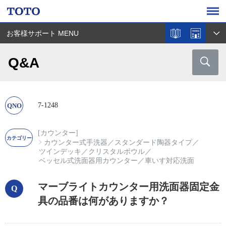
お客様サポート MENU
Q&A
7-1248
[カウンター]
カウンター式手洗器
／
スタンダード陶器タイプ
／
ツインデッキ
／
クリスタルボウル
／
ベッセル式洗面器用カウンター
／
車いす対応洗面
マーブライトカウンター用洗面器固定金
具の品番は何がありますか？