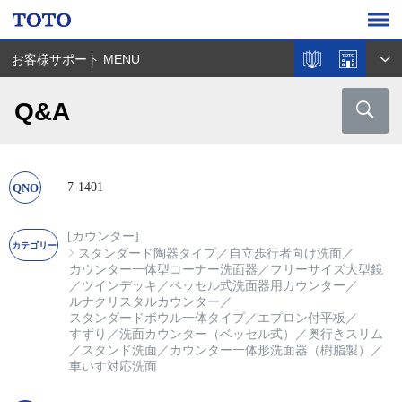
お客様サポート MENU
Q&A
7-1401
[カウンター]
スタンダード陶器タイプ
／
自立歩行者向け洗面
／
カウンター一体型コーナー洗面器
／
フリーサイズ大型鏡
／
ツインデッキ
／
ベッセル式洗面器用カウンター
／
ルナクリスタルカウンター
／
スタンダードボウル一体タイプ
／
エプロン付平板
／
すずり
／
洗面カウンター（ベッセル式）
／
奥行きスリム
／
スタンド洗面
／
カウンター一体形洗面器（樹脂製）
／
車いす対応洗面