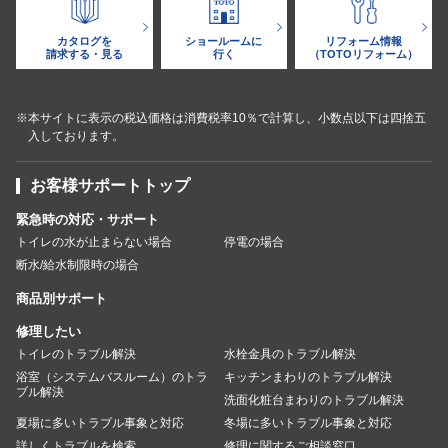
カタログを
ショールームに
リフォーム情報
請求する・見る
行く
（TOTOリフォーム）
※本サイトに表示の税込価格は消費税率10％で計算し、小数点以下は四捨五
入しております。
お客様サポートトップ
緊急時の対応・サポート
トイレの水が止まらない場合
停電の場合
断水/給水制限時の場合
商品別サポート
修理したい
トイレのトラブル解決
水栓金具のトラブル解決
浴室（システムバスルーム）のトラ
キッチンまわりのトラブル解決
ブル解決
洗面化粧台まわりのトラブル解決
夏場に多いトラブル事象と対応
冬場に多いトラブル事象と対応
詳しくトラブルを検索
修理に関するご相談窓口