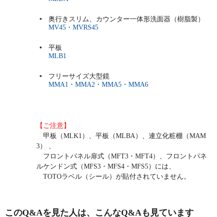
奥行きスリム、カウンター一体形洗面器（樹脂製）
MV45・MVRS45
平板
MLB1
フリーサイズ大型鏡
MMA1・MMA2・MMA5・MMA6
【ご注意】
甲板（MLK1）、平板（MLBA）、連立化粧棚（MAM
3） 、
フロントパネル扉式（MFT3・MFT4）、フロントパネ
ルケンドン式（MFS3・MFS4・MFS5）には、
TOTOラベル（シール）が貼付されていません。
このQ&Aを見た人は、こんなQ&Aも見ています