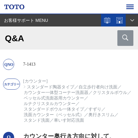
お客様サポート MENU
Q&A
7-1413
[カウンター]
スタンダード陶器タイプ
／
自立歩行者向け洗面
／
カウンター一体型コーナー洗面器
／
クリスタルボウル
／
ベッセル式洗面器用カウンター
／
ルナクリスタルカウンター
／
スタンダードボウル一体タイプ
／
すずり
／
洗面カウンター（ベッセル式）
／
奥行きスリム
／
スタンド洗面
／
車いす対応洗面
カウンター奥行き方向に対して、