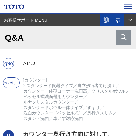
お客様サポート MENU
Q&A
7-1413
[カウンター]
スタンダード陶器タイプ
／
自立歩行者向け洗面
／
カウンター一体型コーナー洗面器
／
クリスタルボウル
／
ベッセル式洗面器用カウンター
／
ルナクリスタルカウンター
／
スタンダードボウル一体タイプ
／
すずり
／
洗面カウンター（ベッセル式）
／
奥行きスリム
／
スタンド洗面
／
車いす対応洗面
カウンター奥行き方向に対して、