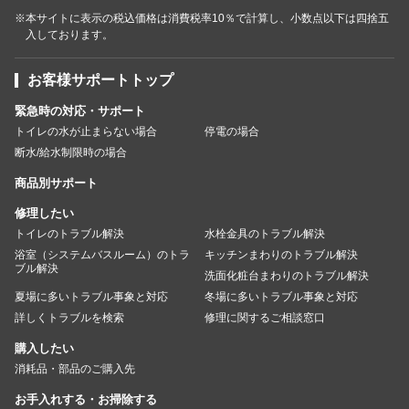
※本サイトに表示の税込価格は消費税率10％で計算し、小数点以下は四捨五
入しております。
お客様サポートトップ
緊急時の対応・サポート
トイレの水が止まらない場合
停電の場合
断水/給水制限時の場合
商品別サポート
修理したい
トイレのトラブル解決
水栓金具のトラブル解決
浴室（システムバスルーム）のトラ
キッチンまわりのトラブル解決
ブル解決
洗面化粧台まわりのトラブル解決
夏場に多いトラブル事象と対応
冬場に多いトラブル事象と対応
詳しくトラブルを検索
修理に関するご相談窓口
購入したい
消耗品・部品のご購入先
お手入れする・お掃除する