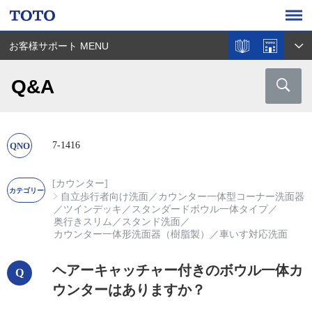
お客様サポート MENU
Q&A
7-1416
[カウンター]
自立歩行者向け洗面
／
カウンター一体型コーナー洗面器
／
ツインデッキ
／
スタンダードボウル一体タイプ
／
奥行きスリム
／
スタンド洗面
／
カウンター一体形洗面器（樹脂製）
／
車いす対応洗面
ヘアーキャッチャー付きのボウル一体カ
ウンターはありますか？