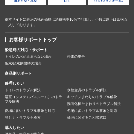
請求する・見る
行く
（TOTOリフォーム）
※本サイトに表示の税込価格は消費税率10％で計算し、小数点以下は四捨五
入しております。
お客様サポートトップ
緊急時の対応・サポート
トイレの水が止まらない場合
停電の場合
断水/給水制限時の場合
商品別サポート
修理したい
トイレのトラブル解決
水栓金具のトラブル解決
浴室（システムバスルーム）のトラ
キッチンまわりのトラブル解決
ブル解決
洗面化粧台まわりのトラブル解決
夏場に多いトラブル事象と対応
冬場に多いトラブル事象と対応
詳しくトラブルを検索
修理に関するご相談窓口
購入したい