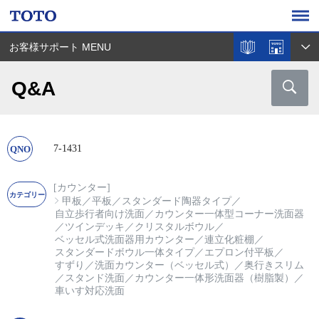
お客様サポート MENU
Q&A
7-1431
[カウンター]
甲板
／
平板
／
スタンダード陶器タイプ
／
自立歩行者向け洗面
／
カウンター一体型コーナー洗面器
／
ツインデッキ
／
クリスタルボウル
／
ベッセル式洗面器用カウンター
／
連立化粧棚
／
スタンダードボウル一体タイプ
／
エプロン付平板
／
すずり
／
洗面カウンター（ベッセル式）
／
奥行きスリム
／
スタンド洗面
／
カウンター一体形洗面器（樹脂製）
／
車いす対応洗面