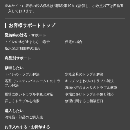
※本サイトに表示の税込価格は消費税率10％で計算し、小数点以下は四捨五
入しております。
お客様サポートトップ
緊急時の対応・サポート
トイレの水が止まらない場合
停電の場合
断水/給水制限時の場合
商品別サポート
修理したい
トイレのトラブル解決
水栓金具のトラブル解決
浴室（システムバスルーム）のトラ
キッチンまわりのトラブル解決
ブル解決
洗面化粧台まわりのトラブル解決
夏場に多いトラブル事象と対応
冬場に多いトラブル事象と対応
詳しくトラブルを検索
修理に関するご相談窓口
購入したい
消耗品・部品のご購入先
お手入れする・お掃除する