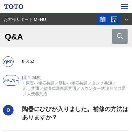
お客様サポート MENU
Q&A
8-0162
[衛生陶器]
床置小便器共通
／
壁掛小便器共通
／
タンク共通
／
流し共通
／
壁掛式洗面器共通
／
カウンター式洗面器共通
／
大便器共通
陶器にひびが入りました。補修の方法は
ありますか？