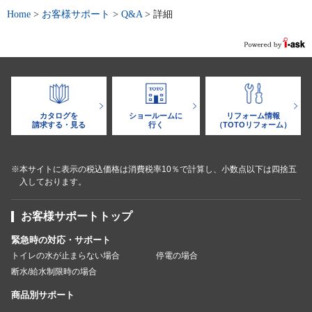
Home
>
お客様サポート
>
Q&A
>
詳細
カタログを
ショールームに
リフォーム情報
請求する・見る
行く
（TOTOリフォーム）
※本サイトに表示の税込価格は消費税率10％で計算し、小数点以下は四捨五
入しております。
お客様サポートトップ
緊急時の対応・サポート
トイレの水が止まらない場合
停電の場合
断水/給水制限時の場合
商品別サポート