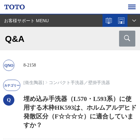
お客様サポート MENU
Q&A
8-2158
[衛生陶器]
コンパクト手洗器
／
壁掛手洗器
埋め込み手洗器（L570・L593系）に使
用する木枠HK593は、ホルムアルデヒド
発散区分（F☆☆☆☆）に適合していま
すか？