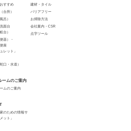
おすすめ
建材・タイル
（台所）
バリアフリー
風呂）
お掃除方法
洗面台
会社案内・CSR
粧台）
点字ツール
便器）・
便座
ュレット」
蛇口・水道）
ルームのご案内
ームのご案内
T
家のための情報サ
メット」