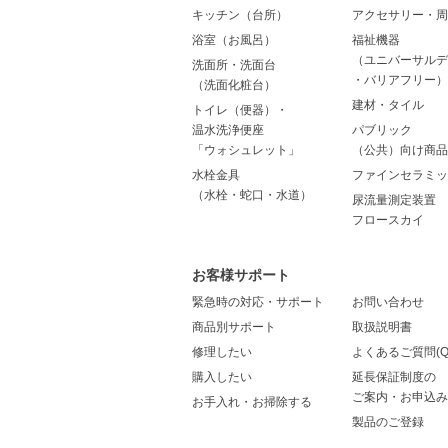
キッチン（台所）
アクセサリー・周
浴室（お風呂）
福祉機器
（ユニバーサルデ
洗面所・洗面台
・バリアフリー）
（洗面化粧台）
建材・タイル
トイレ（便器）・
温水洗浄便座
パブリック
「ウォシュレット」
（公共）向け商品
水栓金具
ファインセラミッ
（水栓・蛇口・水道）
尿流量測定装置
フロースカイ
お客様サポート
緊急時の対応・サポート
お問い合わせ
商品別サポート
取扱説明書
修理したい
よくあるご質問(Q
購入したい
延長保証制度の
ご案内・お申込み
お手入れ・お掃除する
製品のご登録