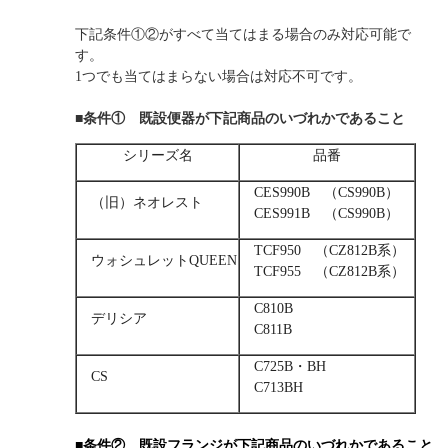
下記条件①②がすべて当てはまる場合のみ対応可能で
す。
1つでも当てはまらない場合は対応不可です。
■条件① 既設便器が下記商品のいづれかであること
シリーズ名
品番
CES990B （CS990B）
（旧）ネオレスト
CES991B （CS990B）
TCF950 （CZ812B系）
ウォシュレットQUEEN
TCF955 （CZ812B系）
C810B
デリシア
C811B
C725B・BH
CS
C713BH
■条件② 既設フランジが下記商品のいづれかであること