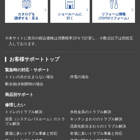
カタログを
ショールームに
リフォーム情報
請求する・見る
行く
（TOTOリフォーム）
※本サイトに表示の税込価格は消費税率10％で計算し、小数点以下は四捨五
入しております。
お客様サポートトップ
緊急時の対応・サポート
トイレの水が止まらない場合
停電の場合
断水/給水制限時の場合
商品別サポート
修理したい
トイレのトラブル解決
水栓金具のトラブル解決
浴室（システムバスルーム）のトラ
キッチンまわりのトラブル解決
ブル解決
洗面化粧台まわりのトラブル解決
夏場に多いトラブル事象と対応
冬場に多いトラブル事象と対応