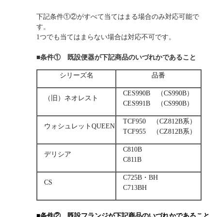
下記条件①②がすべて当てはまる場合のみ対応可能で
す。
1つでも当てはまらない場合は対応不可です。
■条件① 既設便器が下記商品のいづれかであること
シリーズ名
品番
CES990B （CS990B）
（旧）ネオレスト
CES991B （CS990B）
TCF950 （CZ812B系）
ウォシュレットQUEEN
TCF955 （CZ812B系）
C810B
デリシア
C811B
C725B・BH
CS
C713BH
■条件② 既設フランジが下記商品のいづれかであること