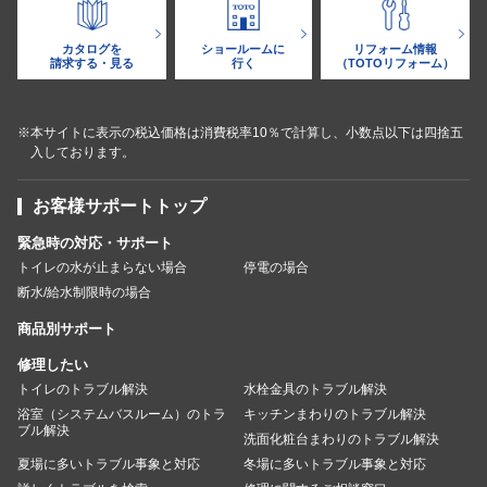
カタログを
ショールームに
リフォーム情報
請求する・見る
行く
（TOTOリフォーム）
※本サイトに表示の税込価格は消費税率10％で計算し、小数点以下は四捨五
入しております。
お客様サポートトップ
緊急時の対応・サポート
トイレの水が止まらない場合
停電の場合
断水/給水制限時の場合
商品別サポート
修理したい
トイレのトラブル解決
水栓金具のトラブル解決
浴室（システムバスルーム）のトラ
キッチンまわりのトラブル解決
ブル解決
洗面化粧台まわりのトラブル解決
夏場に多いトラブル事象と対応
冬場に多いトラブル事象と対応