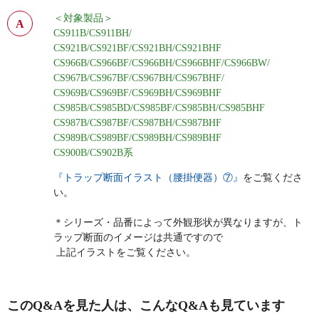
＜対象製品＞
CS911B/CS911BH/
CS921B/CS921BF/CS921BH/CS921BHF
CS966B/CS966BF/CS966BH/CS966BHF/CS966BW/
CS967B/CS967BF/CS967BH/CS967BHF/
CS969B/CS969BF/CS969BH/CS969BHF
CS985B/CS985BD/CS985BF/CS985BH/CS985BHF
CS987B/CS987BF/CS987BH/CS987BHF
CS989B/CS989BF/CS989BH/CS989BHF
CS900B/CS902B系
『トラップ断面イラスト（腰掛便器）⑦』
をご覧くださ
い。
＊シリーズ・品番によって外観形状が異なりますが、ト
ラップ断面のイメージは共通ですので
上記イラストをご覧ください。
このQ&Aを見た人は、こんなQ&Aも見ています