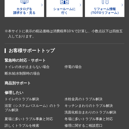
カタログを
ショールームに
リフォーム情報
請求する・見る
行く
（TOTOリフォーム）
※本サイトに表示の税込価格は消費税率10％で計算し、小数点以下は四捨五
入しております。
お客様サポートトップ
緊急時の対応・サポート
トイレの水が止まらない場合
停電の場合
断水/給水制限時の場合
商品別サポート
修理したい
トイレのトラブル解決
水栓金具のトラブル解決
浴室（システムバスルーム）のトラ
キッチンまわりのトラブル解決
ブル解決
洗面化粧台まわりのトラブル解決
夏場に多いトラブル事象と対応
冬場に多いトラブル事象と対応
詳しくトラブルを検索
修理に関するご相談窓口