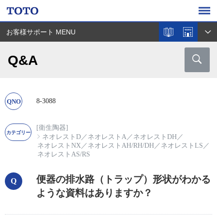
お客様サポート MENU
Q&A
8-3088
[衛生陶器]
ネオレストD
／
ネオレストA
／
ネオレストDH
／
ネオレストNX
／
ネオレストAH/RH/DH
／
ネオレストLS
／
ネオレストAS/RS
便器の排水路（トラップ）形状がわかる
ような資料はありますか？