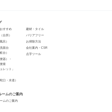
グ
おすすめ
建材・タイル
（台所）
バリアフリー
風呂）
お掃除方法
洗面台
会社案内・CSR
粧台）
点字ツール
便器）・
便座
ュレット」
蛇口・水道）
ルームのご案内
ームのご案内