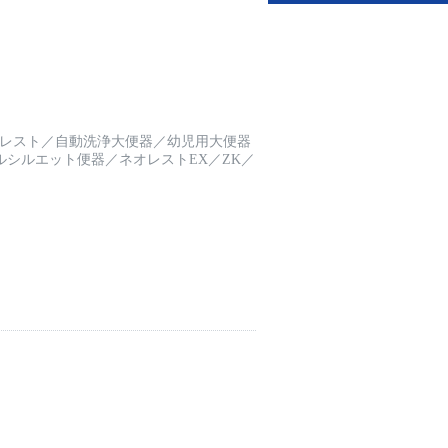
レスト
／
自動洗浄大便器
／
幼児用大便器
ルシルエット便器
／
ネオレストEX
／
ZK
／