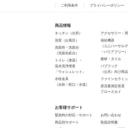
ご利用条件
プライバシーポリシー
商品情報
キッチン（台所）
アクセサリー・周
浴室（お風呂）
福祉機器
（ユニバーサルデ
洗面所・洗面台
・バリアフリー）
（洗面化粧台）
建材・タイル
トイレ（便器）・
温水洗浄便座
パブリック
「ウォシュレット」
（公共）向け商品
水栓金具
ファインセラミッ
（水栓・蛇口・水道）
尿流量測定装置
フロースカイ
お客様サポート
緊急時の対応・サポート
お問い合わせ
商品別サポート
取扱説明書