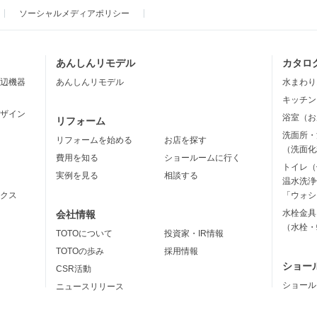
ソーシャルメディアポリシー
あんしんリモデル
カタロ
辺機器
あんしんリモデル
水まわり
キッチン
ザイン
浴室（お
リフォーム
洗面所・
リフォームを始める
お店を探す
（洗面化
費用を知る
ショールームに行く
トイレ（
実例を見る
相談する
温水洗浄
クス
「ウォシ
水栓金具
会社情報
（水栓・
TOTOについて
投資家・IR情報
TOTOの歩み
採用情報
ショー
CSR活動
ショール
ニュースリリース