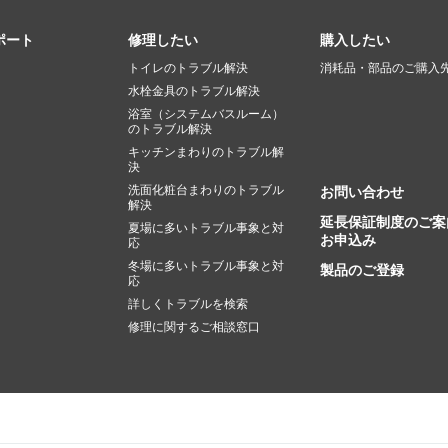
ポート
修理したい
購入したい
トイレのトラブル解決
消耗品・部品のご購入
水栓金具のトラブル解決
浴室（システムバスルーム）
のトラブル解決
キッチンまわりのトラブル解
決
洗面化粧台まわりのトラブル
お問い合わせ
解決
延長保証制度のご案
夏場に多いトラブル事象と対
お申込み
応
冬場に多いトラブル事象と対
製品のご登録
応
詳しくトラブルを検索
修理に関するご相談窓口