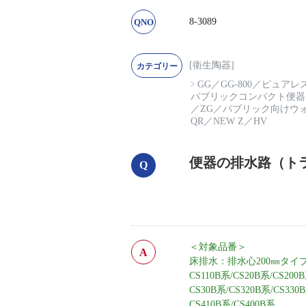
8-3089
[衛生陶器]
GG
／
GG-800
／
ピュアレス
パブリックコンパクト便器
／
ZG
／
パブリック向けウ
QR
／
NEW Z
／
HV
便器の排水路（ト
＜対象品番＞
床排水：排水心200㎜タイ
CS110B系/CS20B系/CS200
CS30B系/CS320B系/CS330
CS410B系/
CS400B系