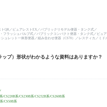
トQR
／
ピュアレストEX
／
パブリックリモデル便器・タンク式
／
・フラッシュバルブ式
／
パブリックコンパクト便器・タンク式
／
ピュア
ォシュレット一体形便器
／
組み合わせ便器（CS70）
／
レスティカ
／
ミド
ラップ）形状がわかるような資料はありますか？
プ
B系/CS220B系/CS230B系/CS232B系/CS260B系
B系/CS50B系