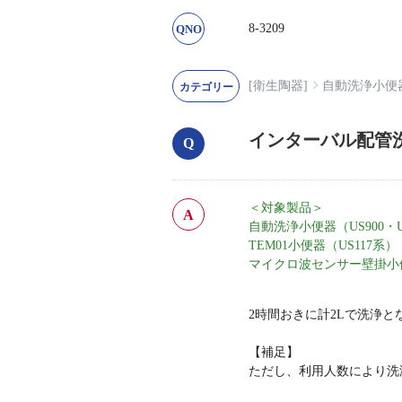
8-3209
[衛生陶器]
自動洗浄小便
インターバル配管
＜対象製品＞
自動洗浄小便器（US900・
TEM01小便器（US117系）
マイクロ波センサー壁掛小便
2時間おきに計2Lで洗浄と
【補足】
ただし、利用人数により洗浄