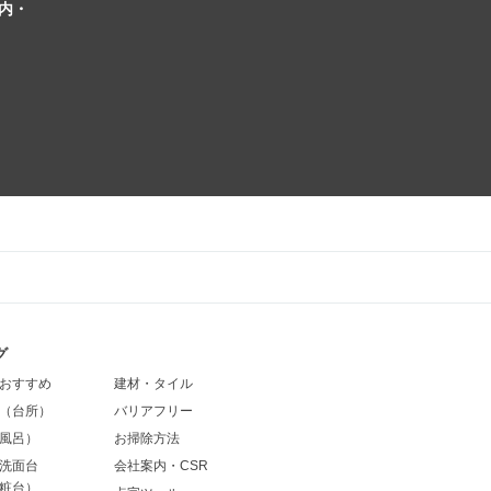
内・
グ
おすすめ
建材・タイル
（台所）
バリアフリー
風呂）
お掃除方法
洗面台
会社案内・CSR
粧台）