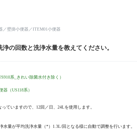
器
／
壁掛小便器
／
ITEM01小便器
洗浄の回数と洗浄水量を教えてください。
US910系_きれい除菌水付き除く）
器（US118系）
なっていますので、12回／日、24Lを使用します。
水量が平均洗浄水量（*）1.3L/回となる様に自動で調整を行います。