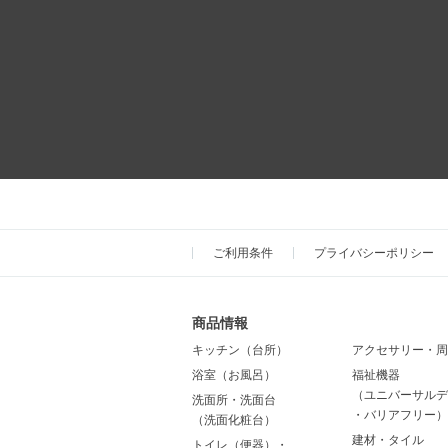
ご利用条件
プライバシーポリシー
商品情報
キッチン（台所）
アクセサリー・周
浴室（お風呂）
福祉機器
（ユニバーサルデ
洗面所・洗面台
・バリアフリー）
（洗面化粧台）
建材・タイル
トイレ（便器）・