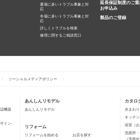
延長保証制度のご案
夏場に多いトラブル事象と対
お申込み
応
冬場に多いトラブル事象と対
製品のご登録
応
詳しくトラブルを検索
修理に関するご相談窓口
ソーシャルメディアポリシー
あんしんリモデル
カタロ
辺機器
あんしんリモデル
水まわり
キッチン
ザイン
浴室（お
リフォーム
洗面所・
リフォームを始める
お店を探す
（洗面化