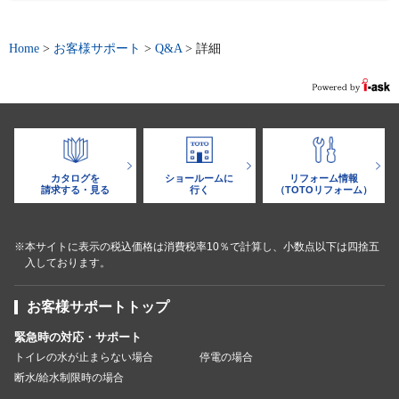
Home
>
お客様サポート
>
Q&A
>
詳細
カタログを
ショールームに
リフォーム情報
請求する・見る
行く
（TOTOリフォーム）
※本サイトに表示の税込価格は消費税率10％で計算し、小数点以下は四捨五
入しております。
お客様サポートトップ
緊急時の対応・サポート
トイレの水が止まらない場合
停電の場合
断水/給水制限時の場合