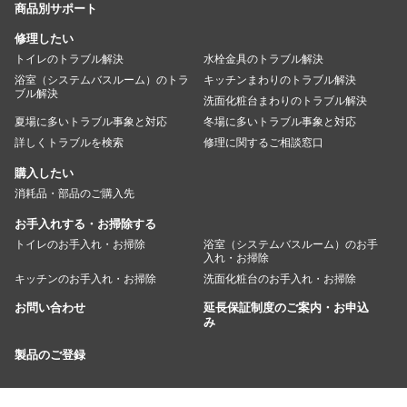
商品別サポート
修理したい
トイレのトラブル解決
水栓金具のトラブル解決
浴室（システムバスルーム）のトラ
キッチンまわりのトラブル解決
ブル解決
洗面化粧台まわりのトラブル解決
夏場に多いトラブル事象と対応
冬場に多いトラブル事象と対応
詳しくトラブルを検索
修理に関するご相談窓口
購入したい
消耗品・部品のご購入先
お手入れする・お掃除する
トイレのお手入れ・お掃除
浴室（システムバスルーム）のお手
入れ・お掃除
キッチンのお手入れ・お掃除
洗面化粧台のお手入れ・お掃除
お問い合わせ
延長保証制度のご案内・お申込
み
製品のご登録